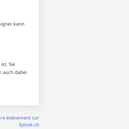
signer kann
st. Sie
en auch dabei
tre événement sur
Spicek.ch