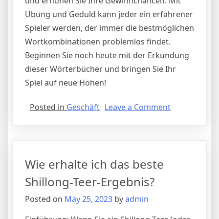
und erhöhen Sie Ihre Gewinnchancen. Mit
Übung und Geduld kann jeder ein erfahrener
Spieler werden, der immer die bestmöglichen
Wortkombinationen problemlos findet.
Beginnen Sie noch heute mit der Erkundung
dieser Wörterbücher und bringen Sie Ihr
Spiel auf neue Höhen!
on
Posted in
Geschäft
Leave a Comment
Scrabble
Dictionary:
So
finden
Wie erhalte ich das beste
Sie
die
Shillong-Teer-Ergebnis?
besten
Posted on
May 25, 2023
by
admin
Wörter
für