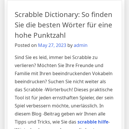
Ein
pelziger
Scrabble Dictionary: So finden
Begleiter,
der
Sie die besten Wörter für eine
Freude
hohe Punktzahl
und
Trost
Posted on
May 27, 2023
by
admin
bringt
Sind Sie es leid, immer bei Scrabble zu
verlieren? Möchten Sie Ihre Freunde und
Familie mit Ihren beeindruckenden Vokabeln
beeindrucken? Suchen Sie nicht weiter als
das Scrabble -Wörterbuch! Dieses praktische
Tool ist für jeden ernsthaften Spieler, der sein
Spiel verbessern möchte, unerlässlich. In
diesem Blog -Beitrag geben wir Ihnen alle
Tipps und Tricks, wie Sie das
scrabble hilfe
-