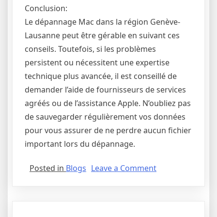
Conclusion:
Le dépannage Mac dans la région Genève-
Lausanne peut être gérable en suivant ces
conseils. Toutefois, si les problèmes
persistent ou nécessitent une expertise
technique plus avancée, il est conseillé de
demander l’aide de fournisseurs de services
agréés ou de l’assistance Apple. N’oubliez pas
de sauvegarder régulièrement vos données
pour vous assurer de ne perdre aucun fichier
important lors du dépannage.
on
Posted in
Blogs
Leave a Comment
Conseils
de
dépannage
pour