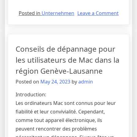
on
Posted in
Unternehmen
Leave a Comment
Wie
erhalte
ich
das
Conseils de dépannage pour
beste
Shillong
les utilisateurs de Mac dans la
Teer-
région Genève-Lausanne
Ergebni
Posted on
May 24, 2023
by
admin
Introduction:
Les ordinateurs Mac sont connus pour leur
fiabilité et leur convivialité. Cependant,
comme tout appareil électronique, ils
peuvent rencontrer des problèmes