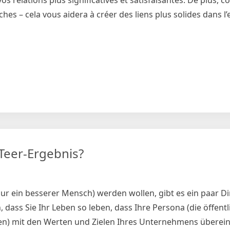
os relations plus significatives et satisfaisantes. De plus, 
es – cela vous aidera à créer des liens plus solides dans l
leGuide
i,
-Teer-Ergebnis?
ur ein besserer Mensch) werden wollen, gibt es ein paar Din
, dass Sie Ihr Leben so leben, dass Ihre Persona (die öffent
eren) mit den Werten und Zielen Ihres Unternehmens überei