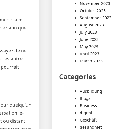
November 2023
October 2023
September 2023
iments ainsi
August 2023
rlez afin que
July 2023
June 2023
May 2023
Essayez de ne
April 2023
t les autres
March 2023
 pourrait
Categories
Ausbildung
Blogs
 pour quelqu’un
Business
ersation, e-
digital
Geschäft
t ou distant,
gesundhiet