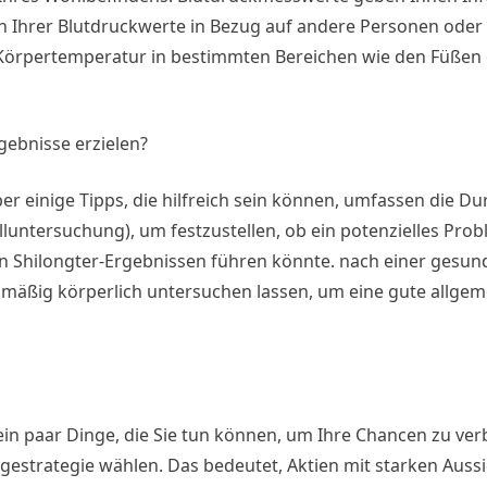
ch Ihrer Blutdruckwerte in Bezug auf andere Personen oder
Körpertemperatur in bestimmten Bereichen wie den Füßen
gebnisse erzielen?
ber einige Tipps, die hilfreich sein können, umfassen die D
halluntersuchung), um festzustellen, ob ein potenzielles Pro
ren Shilongter-Ergebnissen führen könnte. nach einer gesu
gelmäßig körperlich untersuchen lassen, um eine gute allge
ein paar Dinge, die Sie tun können, um Ihre Chancen zu ver
nlagestrategie wählen. Das bedeutet, Aktien mit starken Auss