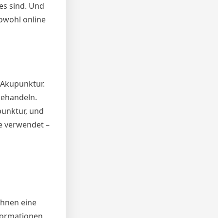
es sind. Und
sowohl online
h Akupunktur.
behandeln.
punktur, und
te verwendet –
Ihnen eine
formationen