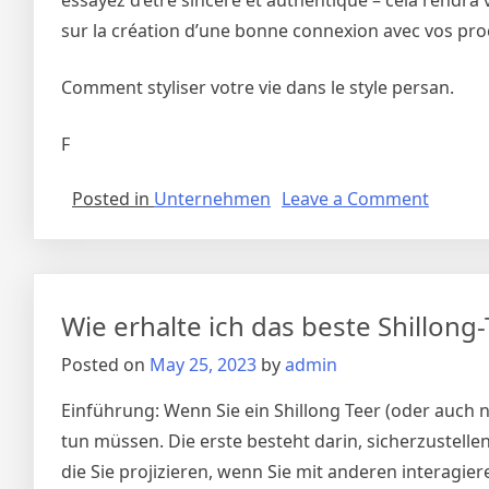
essayez d’être sincère et authentique – cela rendra v
sur la création d’une bonne connexion avec vos proch
Comment styliser votre vie dans le style persan.
F
on
Posted in
Unternehmen
Leave a Comment
TheSty
:
Mazdor
style
Wie erhalte ich das beste Shillong
persan
–
Posted on
May 25, 2023
by
admin
Tout
ce
Einführung: Wenn Sie ein Shillong Teer (oder auch n
que
tun müssen. Die erste besteht darin, sicherzustellen
vous
die Sie projizieren, wenn Sie mit anderen interagi
devez