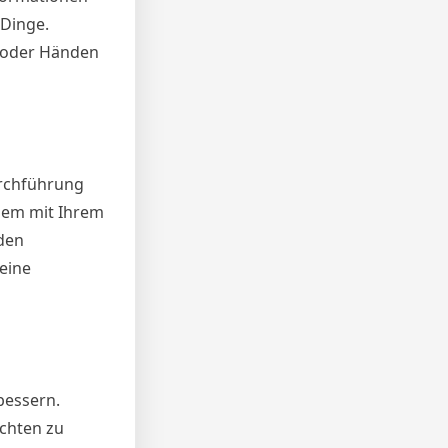
 Dinge.
 oder Händen
urchführung
blem mit Ihrem
nden
meine
bessern.
ichten zu