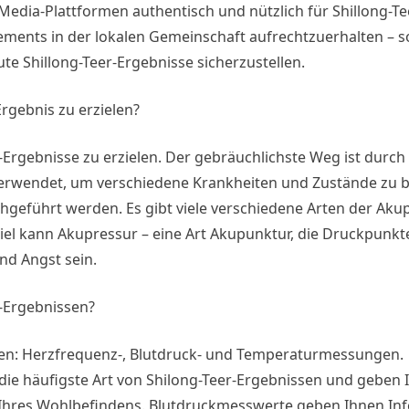
-Media-Plattformen authentisch und nützlich für Shillong-Te
agements in der lokalen Gemeinschaft aufrechtzuerhalten – 
 gute Shillong-Teer-Ergebnisse sicherzustellen.
rgebnis zu erzielen?
er-Ergebnisse zu erzielen. Der gebräuchlichste Weg ist durc
 verwendet, um verschiedene Krankheiten und Zustände zu 
hgeführt werden. Es gibt viele verschiedene Arten der Aku
piel kann Akupressur – eine Art Akupunktur, die Druckpunk
nd Angst sein.
r-Ergebnissen?
ssen: Herzfrequenz-, Blutdruck- und Temperaturmessungen.
die häufigste Art von Shilong-Teer-Ergebnissen und geben 
Ihres Wohlbefindens. Blutdruckmesswerte geben Ihnen In