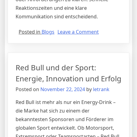
Reaktionszeiten und eine klare
Kommunikation sind entscheidend.
on
Posted in
Blogs
Leave a Comment
Übersetzungsbü
Ein
umfassender
Leitfaden
Red Bull und der Sport:
zu
den
Energie, Innovation und Erfolg
Dienstleistungen
Posted on
November 22, 2024
by
letrank
Vorteilen
und
Red Bull ist mehr als nur ein Energy-Drink –
der
die Marke hat sich zu einem der
Auswahl
bekanntesten Sponsoren und Förderer im
des
richtigen
globalen Sport entwickelt. Ob Motorsport,
Anbieters
Extremsport oder Teamsportarten – Red Bull