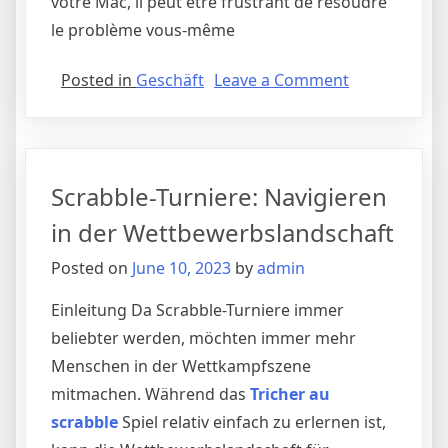
votre Mac, il peut être frustrant de résoudre
le problème vous-même
on
Posted in
Geschäft
Leave a Comment
“Obtenez
la
meilleure
aide
Scrabble-Turniere: Navigieren
à
domicile
in der Wettbewerbslandschaft
Mac
Posted on
June 10, 2023
by
admin
de
la
Einleitung Da Scrabble-Turniere immer
part
beliebter werden, möchten immer mehr
des
Menschen in der Wettkampfszene
experts !”
mitmachen. Während das
Tricher au
scrabble
Spiel relativ einfach zu erlernen ist,