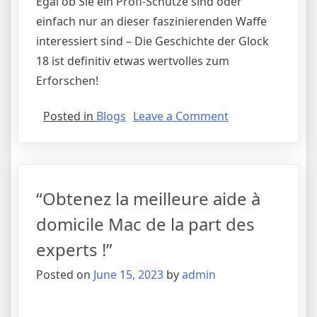
Egal ob Sie ein Profi-Schütze sind oder
einfach nur an dieser faszinierenden Waffe
interessiert sind – Die Geschichte der Glock
18 ist definitiv etwas wertvolles zum
Erforschen!
on
Posted in
Blogs
Leave a Comment
Die
Geschichte
der
Glock
“Obtenez la meilleure aide à
18:
Eine
domicile Mac de la part des
detaillierte
experts !”
Blog-
Analyse
Posted on
June 15, 2023
by
admin