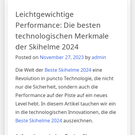
Damen
im
Leichtgewichtige
Budget:
Qualität
Performance: Die besten
und
technologischen Merkmale
Preis
in
der Skihelme 2024
perfekter
Posted on
November 27, 2023
by
admin
Balance
Die Welt der
Beste Skihelme 2024
eine
Revolution in puncto Technologie, die nicht
nur die Sicherheit, sondern auch die
Performance auf der Piste auf ein neues
Level hebt. In diesem Artikel tauchen wir ein
in die technologischen Innovationen, die die
Beste Skihelme 2024
auszeichnen.