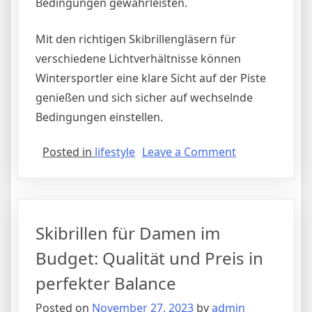
Bedingungen gewährleisten.
Mit den richtigen Skibrillengläsern für
verschiedene Lichtverhältnisse können
Wintersportler eine klare Sicht auf der Piste
genießen und sich sicher auf wechselnde
Bedingungen einstellen.
on
Posted in
lifestyle
Leave a Comment
Skibrillen
für
verschiedene
Lichtverhältnis
Skibrillen für Damen im
Tipps
zur
Budget: Qualität und Preis in
optimalen
perfekter Balance
Sicht
bei
Posted on
November 27, 2023
by
admin