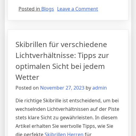
on
Posted in
Blogs
Leave a Comment
Skihelme
für
Damen
und
Skibrillen für verschiedene
ihr
Beitrag
Lichtverhältnisse: Tipps zur
zum
optimalen Sicht bei jedem
Umweltschutz
Wetter
Posted on
November 27, 2023
by
admin
Die richtige Skibrille ist entscheidend, um bei
wechselnden Lichtverhältnissen auf der Piste
stets klare Sicht zu gewährleisten. In diesem
Artikel erhalten Sie wertvolle Tipps, wie Sie
die perfekte
Skibrillen Herren
für