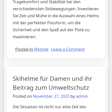
Tragekomfort und Stabilität bei den
verschiedensten Skibewegungen. Investieren
Sie Zeit und Mühe in die Auswahl eines Helms
mit der perfekten Passform, um die
Sicherheit und den Spaß auf der Piste zu
maximieren.
on
Posted in
lifestyle
Leave a Comment
Die
Bedeutung
der
richtigen
Skihelme für Damen und ihr
Passform
bei
Beitrag zum Umweltschutz
Herren-
Posted on
November 27, 2023
by
admin
Skihelmen
Die Skisaison ist nicht nur eine Zeit des