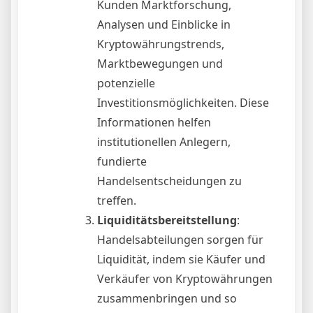
Kunden Marktforschung,
Analysen und Einblicke in
Kryptowährungstrends,
Marktbewegungen und
potenzielle
Investitionsmöglichkeiten. Diese
Informationen helfen
institutionellen Anlegern,
fundierte
Handelsentscheidungen zu
treffen.
Liquiditätsbereitstellung
:
Handelsabteilungen sorgen für
Liquidität, indem sie Käufer und
Verkäufer von Kryptowährungen
zusammenbringen und so