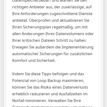
Datenspeicherbedarf und wählen Sie den
richtigen Anbieter aus, der zuverlässige, auf
Ihre Anforderungen zugeschnittene Dienste
anbietet. Überprüfen und aktualisieren Sie
Ihren Sicherungsplan regelmäßig, um mit
allen Änderungen Ihres Datenvolumens oder
Ihrer kritischen Dateien Schritt zu halten.
Erwägen Sie außerdem die Implementierung
automatischer Sicherungen für zusätzlichen
Komfort und Sicherheit.
Indem Sie diese Tipps befolgen und das
Potenzial von Loop Backup maximieren,
können Sie das Risiko eines Datenverlusts
erheblich reduzieren und Ausfallzeiten im
Notfall minimieren. Verwalten Sie Ihre