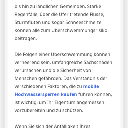
bis hin zu ländlichen Gemeinden. Starke
Regenfälle, über die Ufer tretende Flüsse,
Sturmfluten und sogar Schneeschmelze
können alle zum Überschwemmungsrisiko
beitragen.
Die Folgen einer Überschwemmung können
verheerend sein, umfangreiche Sachschäden
verursachen und die Sicherheit von
Menschen gefährden. Das Verständnis der
verschiedenen Faktoren, die zu
mobile
Hochwassersperren kaufen
führen können,
ist wichtig, um Ihr Eigentum angemessen
vorzubereiten und zu schützen.
Wenn Sie sich der Anfälligkeit Ihres