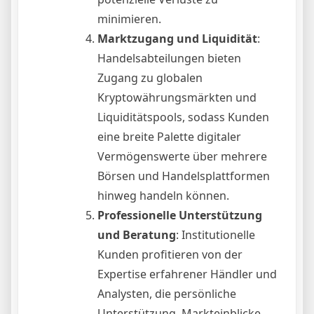
minimieren.
Marktzugang und Liquidität
:
Handelsabteilungen bieten
Zugang zu globalen
Kryptowährungsmärkten und
Liquiditätspools, sodass Kunden
eine breite Palette digitaler
Vermögenswerte über mehrere
Börsen und Handelsplattformen
hinweg handeln können.
Professionelle Unterstützung
und Beratung
: Institutionelle
Kunden profitieren von der
Expertise erfahrener Händler und
Analysten, die persönliche
Unterstützung, Markteinblicke