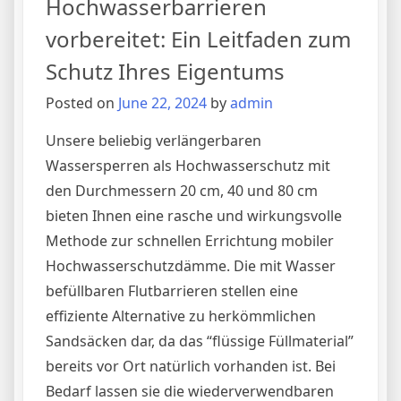
Hochwasserbarrieren
Backup
vorbereitet: Ein Leitfaden zum
für
eine
Schutz Ihres Eigentums
nahtlose
Posted on
June 22, 2024
by
admin
Datenwieder
Unsere beliebig verlängerbaren
Wassersperren als Hochwasserschutz mit
den Durchmessern 20 cm, 40 und 80 cm
bieten Ihnen eine rasche und wirkungsvolle
Methode zur schnellen Errichtung mobiler
Hochwasserschutzdämme. Die mit Wasser
befüllbaren Flutbarrieren stellen eine
effiziente Alternative zu herkömmlichen
Sandsäcken dar, da das “flüssige Füllmaterial”
bereits vor Ort natürlich vorhanden ist. Bei
Bedarf lassen sie die wiederverwendbaren