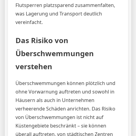
Flutsperren platzsparend zusammenfalten,
was Lagerung und Transport deutlich
vereinfacht.
Das Risiko von
Überschwemmungen
verstehen
Überschwemmungen können plötzlich und
ohne Vorwarnung auftreten und sowohl in
Häusern als auch in Unternehmen
verheerende Schäden anrichten. Das Risiko
von Überschwemmungen ist nicht auf
Küstengebiete beschränkt – sie können
überall auftreten, von städtischen Zentren