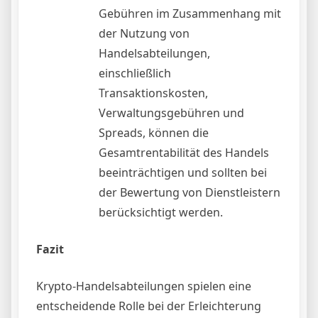
Gebühren im Zusammenhang mit
der Nutzung von
Handelsabteilungen,
einschließlich
Transaktionskosten,
Verwaltungsgebühren und
Spreads, können die
Gesamtrentabilität des Handels
beeinträchtigen und sollten bei
der Bewertung von Dienstleistern
berücksichtigt werden.
Fazit
Krypto-Handelsabteilungen spielen eine
entscheidende Rolle bei der Erleichterung