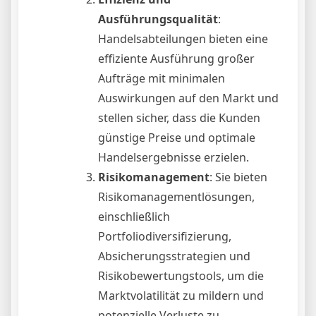
Ausführungsqualität
:
Handelsabteilungen bieten eine
effiziente Ausführung großer
Aufträge mit minimalen
Auswirkungen auf den Markt und
stellen sicher, dass die Kunden
günstige Preise und optimale
Handelsergebnisse erzielen.
Risikomanagement
: Sie bieten
Risikomanagementlösungen,
einschließlich
Portfoliodiversifizierung,
Absicherungsstrategien und
Risikobewertungstools, um die
Marktvolatilität zu mildern und
potenzielle Verluste zu