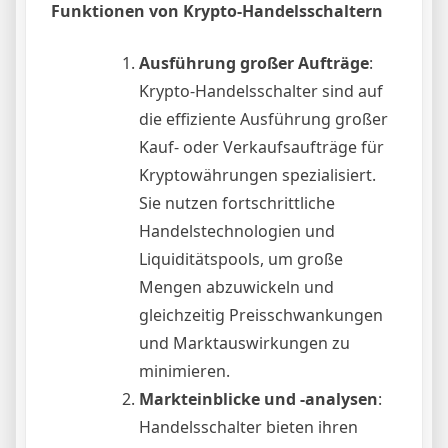
Funktionen von Krypto-Handelsschaltern
Ausführung großer Aufträge
:
Krypto-Handelsschalter sind auf
die effiziente Ausführung großer
Kauf- oder Verkaufsaufträge für
Kryptowährungen spezialisiert.
Sie nutzen fortschrittliche
Handelstechnologien und
Liquiditätspools, um große
Mengen abzuwickeln und
gleichzeitig Preisschwankungen
und Marktauswirkungen zu
minimieren.
Markteinblicke und -analysen
:
Handelsschalter bieten ihren