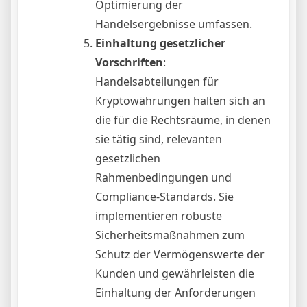
Optimierung der
Handelsergebnisse umfassen.
Einhaltung gesetzlicher
Vorschriften
:
Handelsabteilungen für
Kryptowährungen halten sich an
die für die Rechtsräume, in denen
sie tätig sind, relevanten
gesetzlichen
Rahmenbedingungen und
Compliance-Standards. Sie
implementieren robuste
Sicherheitsmaßnahmen zum
Schutz der Vermögenswerte der
Kunden und gewährleisten die
Einhaltung der Anforderungen