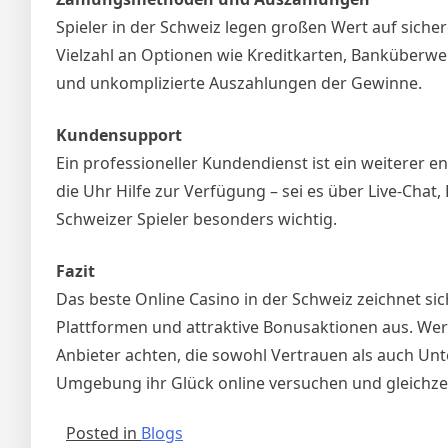
Spieler in der Schweiz legen großen Wert auf siche
Vielzahl an Optionen wie Kreditkarten, Banküberwe
und unkomplizierte Auszahlungen der Gewinne.
Kundensupport
Ein professioneller Kundendienst ist ein weiterer e
die Uhr Hilfe zur Verfügung – sei es über Live-Chat,
Schweizer Spieler besonders wichtig.
Fazit
Das beste Online Casino in der Schweiz zeichnet sich
Plattformen und attraktive Bonusaktionen aus. Wer W
Anbieter achten, die sowohl Vertrauen als auch Unt
Umgebung ihr Glück online versuchen und gleichzei
Posted in
Blogs