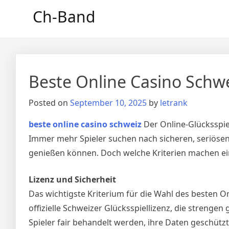
Skip
Ch-Band
to
content
Beste Online Casino Schw
Posted on
September 10, 2025
by
letrank
beste online casino schweiz
Der Online-Glücksspiel
Immer mehr Spieler suchen nach sicheren, seriösen 
genießen können. Doch welche Kriterien machen ein
Lizenz und Sicherheit
Das wichtigste Kriterium für die Wahl des besten On
offizielle Schweizer Glücksspiellizenz, die strengen 
Spieler fair behandelt werden, ihre Daten geschützt