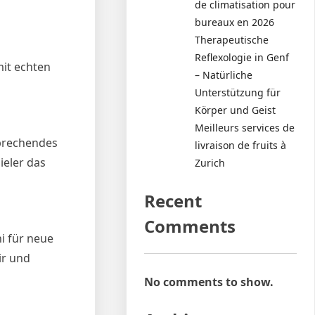
de climatisation pour
bureaux en 2026
Therapeutische
Reflexologie in Genf
mit echten
– Natürliche
Unterstützung für
Körper und Geist
Meilleurs services de
sprechendes
livraison de fruits à
ieler das
Zurich
Recent
Comments
i für neue
ir und
No comments to show.