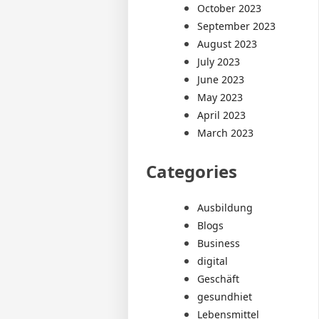
October 2023
September 2023
August 2023
July 2023
June 2023
May 2023
April 2023
March 2023
Categories
Ausbildung
Blogs
Business
digital
Geschäft
gesundhiet
Lebensmittel