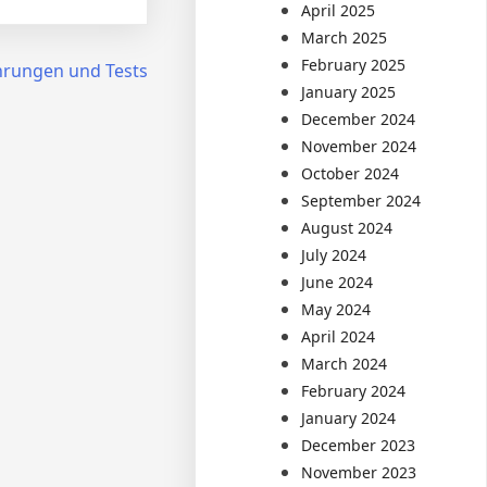
April 2025
March 2025
February 2025
ahrungen und Tests
January 2025
December 2024
November 2024
October 2024
September 2024
August 2024
July 2024
June 2024
May 2024
April 2024
March 2024
February 2024
January 2024
December 2023
November 2023