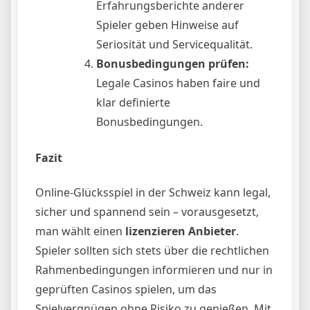
Erfahrungsberichte anderer
Spieler geben Hinweise auf
Seriosität und Servicequalität.
Bonusbedingungen prüfen:
Legale Casinos haben faire und
klar definierte
Bonusbedingungen.
Fazit
Online-Glücksspiel in der Schweiz kann legal,
sicher und spannend sein – vorausgesetzt,
man wählt einen
lizenzieren Anbieter
.
Spieler sollten sich stets über die rechtlichen
Rahmenbedingungen informieren und nur in
geprüften Casinos spielen, um das
Spielvergnügen ohne Risiko zu genießen. Mit