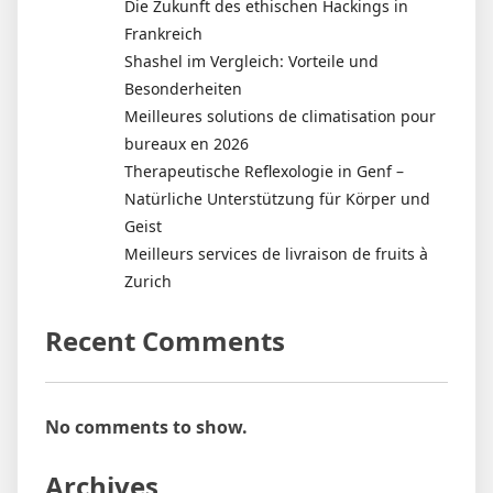
Die Zukunft des ethischen Hackings in
Frankreich
Shashel im Vergleich: Vorteile und
Besonderheiten
Meilleures solutions de climatisation pour
bureaux en 2026
Therapeutische Reflexologie in Genf –
Natürliche Unterstützung für Körper und
Geist
Meilleurs services de livraison de fruits à
Zurich
Recent Comments
No comments to show.
Archives