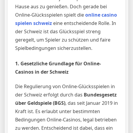
Hause aus zu genießen. Doch gerade bei
Online-Glücksspielen spielt die
online casino
spielen schweiz
eine entscheidende Rolle. In
der Schweiz ist das Glücksspiel streng
geregelt, um Spieler zu schützen und faire
Spielbedingungen sicherzustellen.
1. Gesetzliche Grundlage für Online-
Casinos in der Schweiz
Die Regulierung von Online-Glücksspielen in
der Schweiz erfolgt durch das
Bundesgesetz
über Geldspiele (BGS)
, das seit Januar 2019 in
Kraft ist. Es erlaubt unter bestimmten
Bedingungen Online-Casinos, legal betrieben
zu werden. Entscheidend ist dabei, dass ein