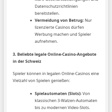
Datenschutzrichtlinien
bereitstellen.
Vermeidung von Betrug:
Nur
lizenzierte Casinos dürfen
Werbung machen und Spieler
aufnehmen.
3. Beliebte legale Online-Casino-Angebote
in der Schweiz
Spieler können in legalen Online-Casinos eine
Vielzahl von Spielen genießen:
Spielautomaten (Slots):
Von
klassischen 3-Walzen-Automaten
bis zu modernen Video-Slots.