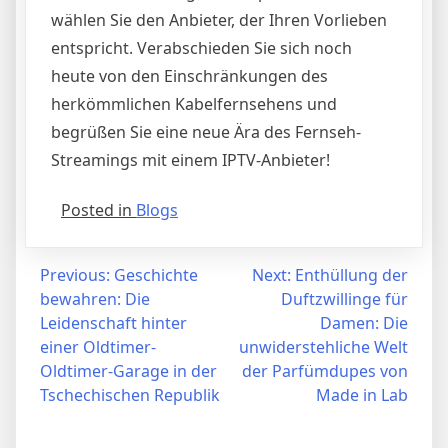
wählen Sie den Anbieter, der Ihren Vorlieben
entspricht. Verabschieden Sie sich noch
heute von den Einschränkungen des
herkömmlichen Kabelfernsehens und
begrüßen Sie eine neue Ära des Fernseh-
Streamings mit einem IPTV-Anbieter!
Posted in
Blogs
Post
Previous:
Geschichte
Next:
Enthüllung der
bewahren: Die
Duftzwillinge für
navigation
Leidenschaft hinter
Damen: Die
einer Oldtimer-
unwiderstehliche Welt
Oldtimer-Garage in der
der Parfümdupes von
Tschechischen Republik
Made in Lab