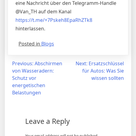
eine Nachricht über den Telegramm-Handle
@Van_TH auf dem Kanal
https://t.me/+7Pskeh8EpaRhZTk8
hinterlassen.
Posted in
Blogs
Post
Previous:
Abschirmen
Next:
Ersatzschlüssel
von Wasseradern:
für Autos: Was Sie
navigation
Schutz vor
wissen sollten
energetischen
Belastungen
Leave a Reply
Your email address will not be published.