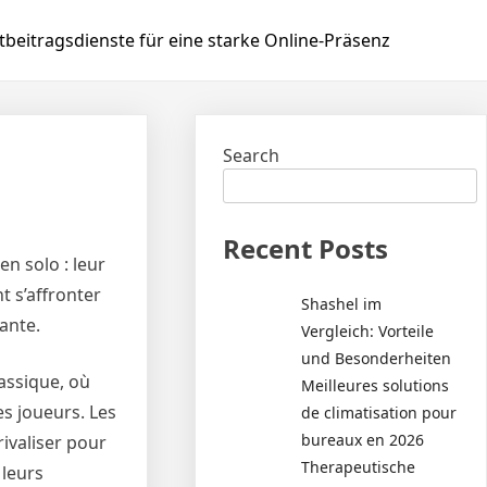
beitragsdienste für eine starke Online-Präsenz
Search
Recent Posts
n solo : leur
t s’affronter
Shashel im
ante.
Vergleich: Vorteile
und Besonderheiten
assique, où
Meilleures solutions
es joueurs. Les
de climatisation pour
bureaux en 2026
rivaliser pour
Therapeutische
 leurs