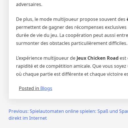
adversaires.
De plus, le mode multijoueur propose souvent des
permettent de gagner des récompenses exclusives e
durée de vie du jeu. La coopération peut aussi entre
surmonter des obstacles particulièrement difficiles.
L’expérience multijoueur de
Jeux Chicken Road
est 
rapidité et de compétition amicale. Que vous soye
où chaque partie est différente et chaque victoire 
Posted in
Blogs
Post
Previous:
Spielautomaten online spielen: Spaß und Sp
direkt im Internet
navigation