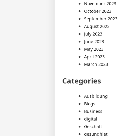
November 2023
October 2023
September 2023
August 2023
July 2023
June 2023
May 2023
April 2023
March 2023
Categories
Ausbildung
Blogs
Business
digital
Geschäft
gesundhiet