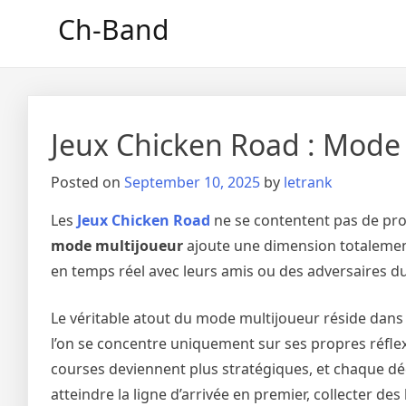
Skip
Ch-Band
to
content
Jeux Chicken Road : Mode
Posted on
September 10, 2025
by
letrank
Les
Jeux Chicken Road
ne se contentent pas de prop
mode multijoueur
ajoute une dimension totalement
en temps réel avec leurs amis ou des adversaires du
Le véritable atout du mode multijoueur réside dans
l’on se concentre uniquement sur ses propres réflex
courses deviennent plus stratégiques, et chaque déci
atteindre la ligne d’arrivée en premier, collecter de