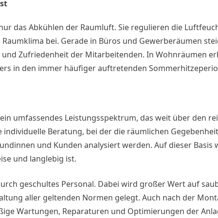
st
r das Abkühlen der Raumluft. Sie regulieren die Luftfeuchti
 Raumklima bei. Gerade in Büros und Gewerberäumen steig
t und Zufriedenheit der Mitarbeitenden. In Wohnräumen er
nders in den immer häufiger auftretenden Sommerhitzeperi
tet ein umfassendes Leistungsspektrum, das weit über den r
 individuelle Beratung, bei der die räumlichen Gegebenheit
ndinnen und Kunden analysiert werden. Auf dieser Basis w
se und langlebig ist.
durch geschultes Personal. Dabei wird großer Wert auf saub
altung aller geltenden Normen gelegt. Auch nach der Monta
mäßige Wartungen, Reparaturen und Optimierungen der Anla