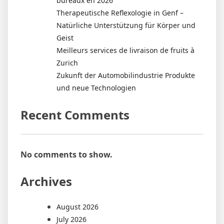
bureaux en 2026
Therapeutische Reflexologie in Genf –
Natürliche Unterstützung für Körper und
Geist
Meilleurs services de livraison de fruits à
Zurich
Zukunft der Automobilindustrie Produkte
und neue Technologien
Recent Comments
No comments to show.
Archives
August 2026
July 2026