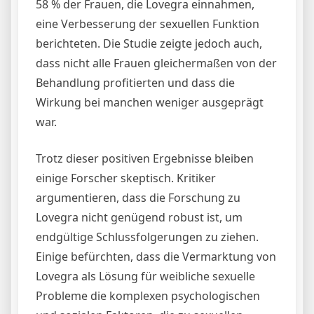
58 % der Frauen, die Lovegra einnahmen,
eine Verbesserung der sexuellen Funktion
berichteten. Die Studie zeigte jedoch auch,
dass nicht alle Frauen gleichermaßen von der
Behandlung profitierten und dass die
Wirkung bei manchen weniger ausgeprägt
war.
Trotz dieser positiven Ergebnisse bleiben
einige Forscher skeptisch. Kritiker
argumentieren, dass die Forschung zu
Lovegra nicht genügend robust ist, um
endgültige Schlussfolgerungen zu ziehen.
Einige befürchten, dass die Vermarktung von
Lovegra als Lösung für weibliche sexuelle
Probleme die komplexen psychologischen