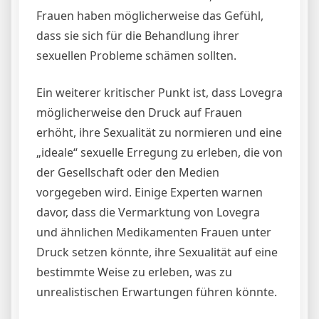
Frauen haben möglicherweise das Gefühl,
dass sie sich für die Behandlung ihrer
sexuellen Probleme schämen sollten.
Ein weiterer kritischer Punkt ist, dass Lovegra
möglicherweise den Druck auf Frauen
erhöht, ihre Sexualität zu normieren und eine
„ideale“ sexuelle Erregung zu erleben, die von
der Gesellschaft oder den Medien
vorgegeben wird. Einige Experten warnen
davor, dass die Vermarktung von Lovegra
und ähnlichen Medikamenten Frauen unter
Druck setzen könnte, ihre Sexualität auf eine
bestimmte Weise zu erleben, was zu
unrealistischen Erwartungen führen könnte.