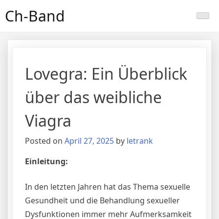
Skip
Ch-Band
to
content
Lovegra: Ein Überblick
über das weibliche
Viagra
Posted on
April 27, 2025
by
letrank
Einleitung:
In den letzten Jahren hat das Thema sexuelle
Gesundheit und die Behandlung sexueller
Dysfunktionen immer mehr Aufmerksamkeit