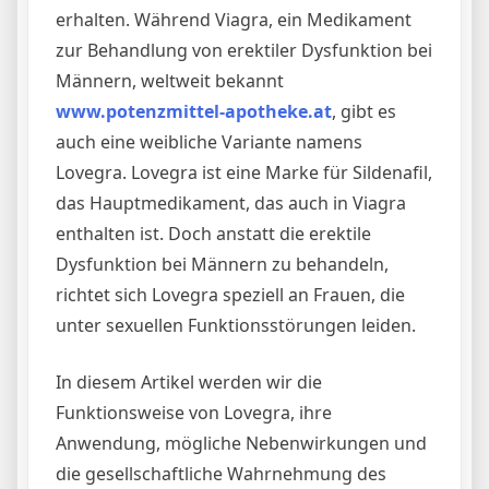
erhalten. Während Viagra, ein Medikament
zur Behandlung von erektiler Dysfunktion bei
Männern, weltweit bekannt
www.potenzmittel-apotheke.at
, gibt es
auch eine weibliche Variante namens
Lovegra. Lovegra ist eine Marke für Sildenafil,
das Hauptmedikament, das auch in Viagra
enthalten ist. Doch anstatt die erektile
Dysfunktion bei Männern zu behandeln,
richtet sich Lovegra speziell an Frauen, die
unter sexuellen Funktionsstörungen leiden.
In diesem Artikel werden wir die
Funktionsweise von Lovegra, ihre
Anwendung, mögliche Nebenwirkungen und
die gesellschaftliche Wahrnehmung des