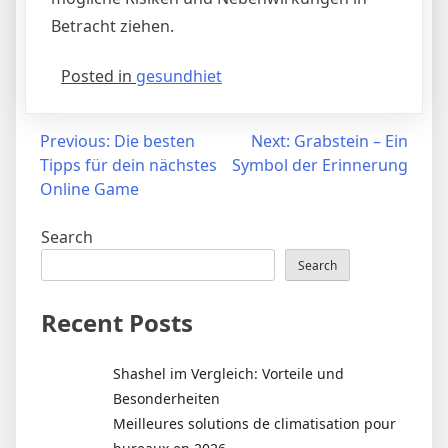
Betracht ziehen.
Posted in
gesundhiet
Post
Previous:
Die besten
Next:
Grabstein – Ein
Tipps für dein nächstes
Symbol der Erinnerung
navigation
Online Game
Search
Search
Recent Posts
Shashel im Vergleich: Vorteile und
Besonderheiten
Meilleures solutions de climatisation pour