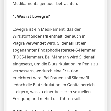
Medikaments genauer betrachten.
1. Was ist Lovegra?
Lovegra ist ein Medikament, das den
Wirkstoff Sildenafil enthält, der auch in
Viagra verwendet wird. Sildenafil ist ein
sogenannter Phosphodiesterase-5-Hemmer
(PDE5-Hemmer). Bei Männern wird Sildenafil
eingesetzt, um die Blutzirkulation im Penis zu
verbessern, wodurch eine Erektion
erleichtert wird. Bei Frauen soll Sildenafil
jedoch die Blutzirkulation im Genitalbereich
steigern, was zu einer besseren sexuellen
Erregung und mehr Lust führen soll.