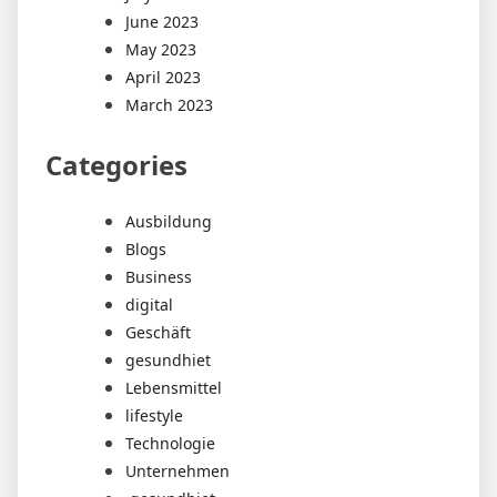
June 2023
May 2023
April 2023
March 2023
Categories
Ausbildung
Blogs
Business
digital
Geschäft
gesundhiet
Lebensmittel
lifestyle
Technologie
Unternehmen