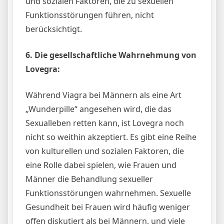
und sozialen Faktoren, die zu sexuellen
Funktionsstörungen führen, nicht
berücksichtigt.
6. Die gesellschaftliche Wahrnehmung von
Lovegra:
Während Viagra bei Männern als eine Art
„Wunderpille“ angesehen wird, die das
Sexualleben retten kann, ist Lovegra noch
nicht so weithin akzeptiert. Es gibt eine Reihe
von kulturellen und sozialen Faktoren, die
eine Rolle dabei spielen, wie Frauen und
Männer die Behandlung sexueller
Funktionsstörungen wahrnehmen. Sexuelle
Gesundheit bei Frauen wird häufig weniger
offen diskutiert als bei Männern, und viele