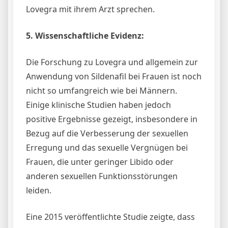
Lovegra mit ihrem Arzt sprechen.
5. Wissenschaftliche Evidenz:
Die Forschung zu Lovegra und allgemein zur
Anwendung von Sildenafil bei Frauen ist noch
nicht so umfangreich wie bei Männern.
Einige klinische Studien haben jedoch
positive Ergebnisse gezeigt, insbesondere in
Bezug auf die Verbesserung der sexuellen
Erregung und das sexuelle Vergnügen bei
Frauen, die unter geringer Libido oder
anderen sexuellen Funktionsstörungen
leiden.
Eine 2015 veröffentlichte Studie zeigte, dass