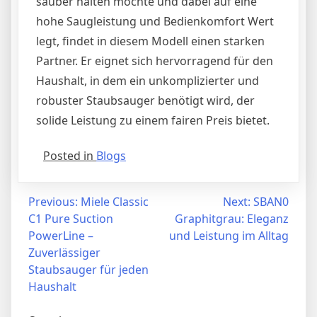
sauber halten möchte und dabei auf eine
hohe Saugleistung und Bedienkomfort Wert
legt, findet in diesem Modell einen starken
Partner. Er eignet sich hervorragend für den
Haushalt, in dem ein unkomplizierter und
robuster Staubsauger benötigt wird, der
solide Leistung zu einem fairen Preis bietet.
Posted in
Blogs
Post
Previous:
Miele Classic
Next:
SBAN0
C1 Pure Suction
Graphitgrau: Eleganz
navigation
PowerLine –
und Leistung im Alltag
Zuverlässiger
Staubsauger für jeden
Haushalt