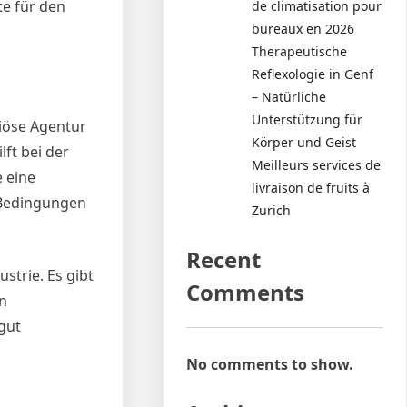
te für den
de climatisation pour
bureaux en 2026
Therapeutische
Reflexologie in Genf
– Natürliche
Unterstützung für
riöse Agentur
Körper und Geist
lft bei der
Meilleurs services de
e eine
livraison de fruits à
e Bedingungen
Zurich
Recent
strie. Es gibt
Comments
en
gut
No comments to show.