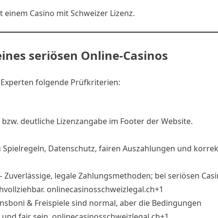
t einem Casino mit Schweizer Lizenz.
ines seriösen Online-Casinos
 Experten folgende Prüfkriterien:
 bzw. deutliche Lizenzangabe im Footer der Website.
 Spielregeln, Datenschutz, fairen Auszahlungen und korre
– Zuverlässige, legale Zahlungsmethoden; bei seriösen Casi
ollziehbar. onlinecasinosschweizlegal.ch+1
sboni & Freispiele sind normal, aber die Bedingungen
 und fair sein. onlinecasinosschweizlegal.ch+1