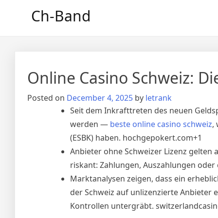
Skip
Ch-Band
to
content
Online Casino Schweiz: 
Posted on
December 4, 2025
by
letrank
Seit dem Inkrafttreten des neuen Geldsp
werden —
beste online casino schweiz
,
(ESBK) haben. hochgepokert.com+1
Anbieter ohne Schweizer Lizenz gelten a
riskant: Zahlungen, Auszahlungen oder d
Marktanalysen zeigen, dass ein erhebli
der Schweiz auf unlizenzierte Anbieter 
Kontrollen untergräbt. switzerlandcasi