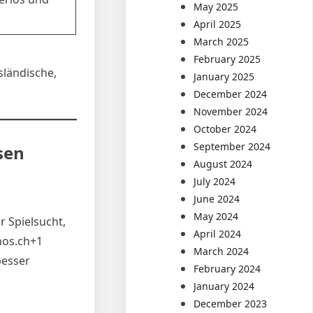
May 2025
April 2025
March 2025
February 2025
sländische,
January 2025
December 2024
November 2024
October 2024
September 2024
sen
August 2024
July 2024
June 2024
May 2024
r Spielsucht,
April 2024
nos.ch+1
March 2024
besser
February 2024
January 2024
December 2023