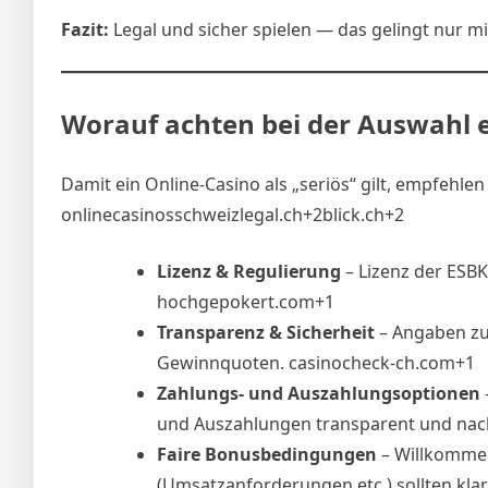
Fazit:
Legal und sicher spielen — das gelingt nur mi
Worauf achten bei der Auswahl e
Damit ein Online-Casino als „seriös“ gilt, empfehlen
onlinecasinosschweizlegal.ch+2blick.ch+2
Lizenz & Regulierung
– Lizenz der ESBK
hochgepokert.com+1
Transparenz & Sicherheit
– Angaben zu
Gewinnquoten. casinocheck-ch.com+1
Zahlungs- und Auszahlungsoptionen
und Auszahlungen transparent und nachv
Faire Bonusbedingungen
– Willkommen
(Umsatzanforderungen etc.) sollten klar