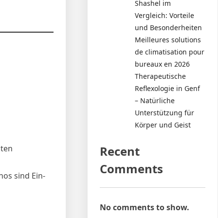
Shashel im
Vergleich: Vorteile
und Besonderheiten
Meilleures solutions
de climatisation pour
bureaux en 2026
Therapeutische
Reflexologie in Genf
– Natürliche
Unterstützung für
Körper und Geist
kten
Recent
Comments
nos sind Ein-
No comments to show.