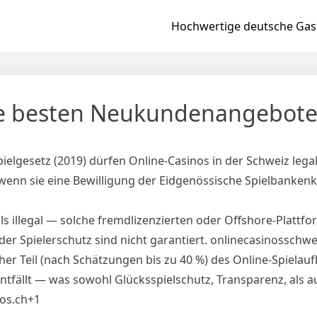
Hochwertige deutsche Gast
Die besten Neukundenangebot
ielgesetz (2019) dürfen Online-Casinos in der Schweiz lega
 wenn sie eine Bewilligung der Eidgenössische Spielbanke
ls illegal — solche fremdlizenzierten oder Offshore-Plattf
er Spielerschutz sind nicht garantiert. onlinecasinosschwe
cher Teil (nach Schätzungen bis zu 40 %) des Online-Spiela
entfällt — was sowohl Glücksspielschutz, Transparenz, als a
nos.ch+1