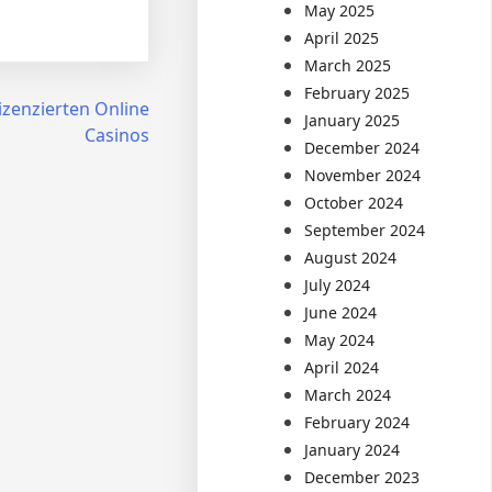
May 2025
April 2025
March 2025
February 2025
lizenzierten Online
January 2025
Casinos
December 2024
November 2024
October 2024
September 2024
August 2024
July 2024
June 2024
May 2024
April 2024
March 2024
February 2024
January 2024
December 2023