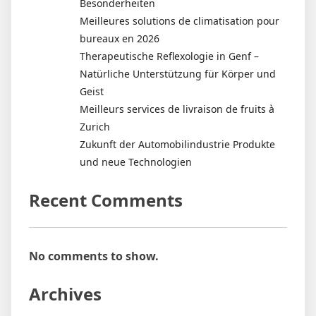
Besonderheiten
Meilleures solutions de climatisation pour
bureaux en 2026
Therapeutische Reflexologie in Genf –
Natürliche Unterstützung für Körper und
Geist
Meilleurs services de livraison de fruits à
Zurich
Zukunft der Automobilindustrie Produkte
und neue Technologien
Recent Comments
No comments to show.
Archives