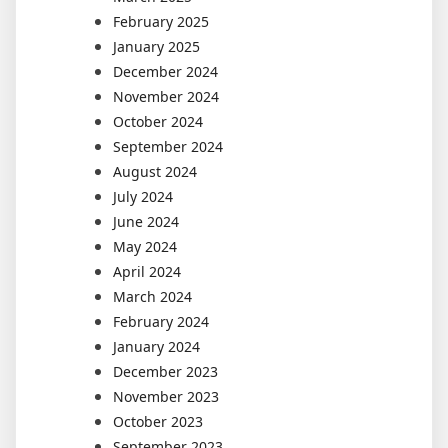
February 2025
January 2025
December 2024
November 2024
October 2024
September 2024
August 2024
July 2024
June 2024
May 2024
April 2024
March 2024
February 2024
January 2024
December 2023
November 2023
October 2023
September 2023