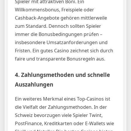
Spieler mit attraktiven Boni. Ein
Willkommensbonus, Freispiele oder
Cashback-Angebote gehören mittlerweile
zum Standard. Dennoch sollten Spieler
immer die Bonusbedingungen prüfen –
insbesondere Umsatzanforderungen und
Fristen. Ein gutes Casino zeichnet sich durch
faire und transparente Bonusregeln aus.
4. Zahlungsmethoden und schnelle
Auszahlungen
Ein weiteres Merkmal eines Top-Casinos ist
die Vielfalt der Zahlungsmethoden. In der
Schweiz bevorzugen viele Spieler Twint,
PostFinance, Kreditkarten oder E-Wallets wie