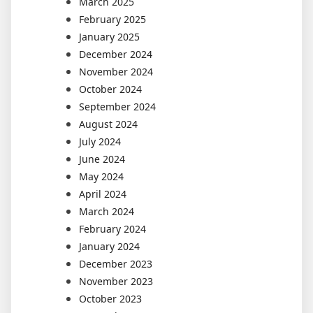
March 2025
February 2025
January 2025
December 2024
November 2024
October 2024
September 2024
August 2024
July 2024
June 2024
May 2024
April 2024
March 2024
February 2024
January 2024
December 2023
November 2023
October 2023