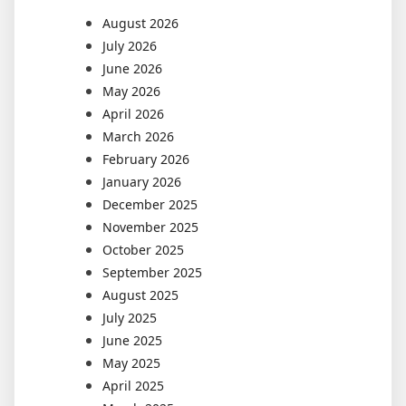
August 2026
July 2026
June 2026
May 2026
April 2026
March 2026
February 2026
January 2026
December 2025
November 2025
October 2025
September 2025
August 2025
July 2025
June 2025
May 2025
April 2025