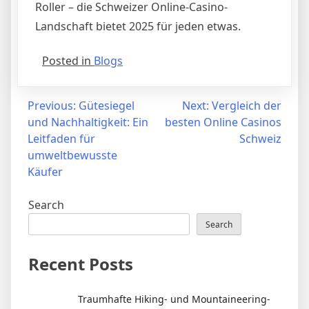
Roller – die Schweizer Online-Casino-
Landschaft bietet 2025 für jeden etwas.
Posted in
Blogs
Post
Previous:
Gütesiegel
Next:
Vergleich der
und Nachhaltigkeit: Ein
besten Online Casinos
navigation
Leitfaden für
Schweiz
umweltbewusste
Käufer
Search
Search
Recent Posts
Traumhafte Hiking- und Mountaineering-