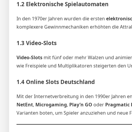
1.2 Elektronische Spielautomaten
In den 1970er Jahren wurden die ersten
elektronis
komplexere Gewinnmechaniken erhöhten die Attrakt
1.3 Video-Slots
Video-Slots
mit fünf oder mehr Walzen und animiert
wie Freispiele und Multiplikatoren steigerten den 
1.4 Online Slots Deutschland
Mit der Internetverbreitung in den 1990er Jahren e
NetEnt
,
Microgaming
,
Play’n GO
oder
Pragmatic 
Varianten boten, um Spieler anzuziehen und neue F