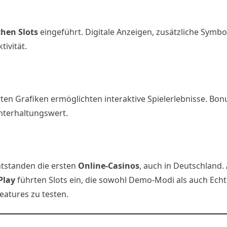
chen Slots
eingeführt. Digitale Anzeigen, zusätzliche Symb
ivität.
en Grafiken ermöglichten interaktive Spielerlebnisse. Bo
Unterhaltungswert.
ntstanden die ersten
Online-Casinos
, auch in Deutschland.
Play
führten Slots ein, die sowohl Demo-Modi als auch Echt
eatures zu testen.