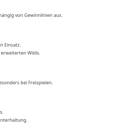
hängig von Gewinnlinien aus.
 Einsatz.
 erweiterten Wilds.
onders bei Freispielen.
s.
nterhaltung.