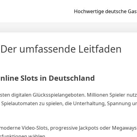
Hochwertige deutsche Gast
: Der umfassende Leitfaden
Online Slots in Deutschland
ten digitalen Glücksspielangeboten. Millionen Spieler nutz
Spielautomaten zu spielen, die Unterhaltung, Spannung u
s, moderne Video-Slots, progressive Jackpots oder Megaways-
funktionen wählen.