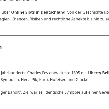
e über
Online Slots in Deutschland
: von der Geschichte üb
gien, Chancen, Risiken und rechtliche Aspekte bis hin zu a
n
Jahrhunderts. Charles Fey entwickelte 1895 die
Liberty Bel
ymbolen: Herz, Pik, Karo, Hufeisen und Glocke.
er Bandit“. Ziel war es, identische Symbole auf einer Gewi