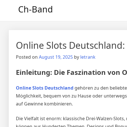
Skip
Ch-Band
to
content
Online Slots Deutschland
Posted on
August 19, 2025
by
letrank
Einleitung: Die Faszination von 
Online Slots Deutschland
gehören zu den beliebtes
Möglichkeit, bequem von zu Hause oder unterwegs 
auf Gewinne kombinieren.
Die Vielfalt ist enorm: klassische Drei-Walzen-Slot
können aus Hunderten Themen, Designs und Bonus