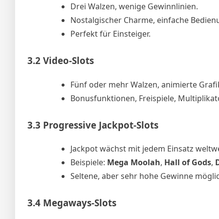
Drei Walzen, wenige Gewinnlinien.
Nostalgischer Charme, einfache Bedien
Perfekt für Einsteiger.
3.2 Video-Slots
Fünf oder mehr Walzen, animierte Grafi
Bonusfunktionen, Freispiele, Multiplikat
3.3 Progressive Jackpot-Slots
Jackpot wächst mit jedem Einsatz weltwe
Beispiele:
Mega Moolah
,
Hall of Gods
,
Seltene, aber sehr hohe Gewinne möglic
3.4 Megaways-Slots