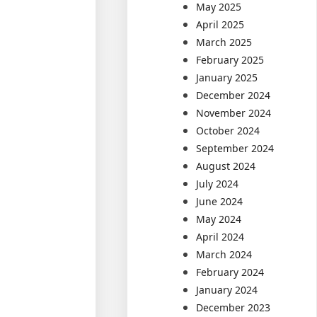
May 2025
April 2025
March 2025
February 2025
January 2025
December 2024
November 2024
October 2024
September 2024
August 2024
July 2024
June 2024
May 2024
April 2024
March 2024
February 2024
January 2024
December 2023