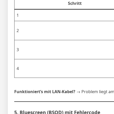
Schritt
1
2
3
4
Funktioniert’s mit LAN-Kabel?
→ Problem liegt am
5.
Bluescreen (BSOD) mit Fehlercode