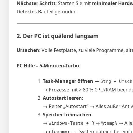
Nächster Schritt
: Starten Sie mit
minimaler Hard
Defektes Bauteil gefunden.
2.
Der PC ist quälend langsam
Ursachen
: Volle Festplatte, zu viele Programme, al
PC Hilfe – 5-Minuten-Turbo
:
Task-Manager öffnen
→
Strg + Umsch
→ Prozesse mit > 80 % CPU/RAM beend
Autostart leeren
:
→ Reiter „Autostart“ → Alles außer Antiv
Speicher freimachen
:
→
→
→ Alle
Windows-Taste + R
%temp%
→
→ „Systemdateien bereinig
cleanmgr