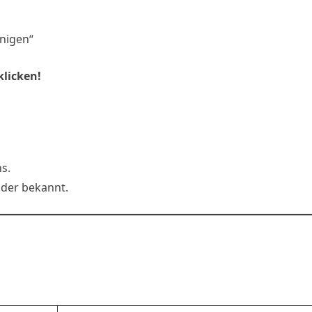
inigen“
licken!
s.
der bekannt.