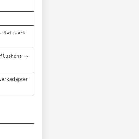
→ Netzwerk
→
flushdns
zwerkadapter