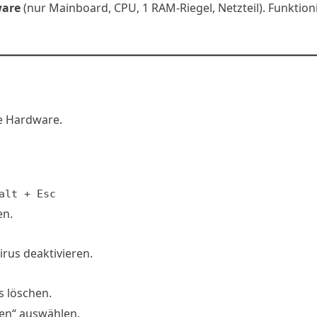
ware
(nur Mainboard, CPU, 1 RAM-Riegel, Netzteil). Funktion
te Hardware.
alt + Esc
en.
irus deaktivieren.
s löschen.
en“ auswählen.