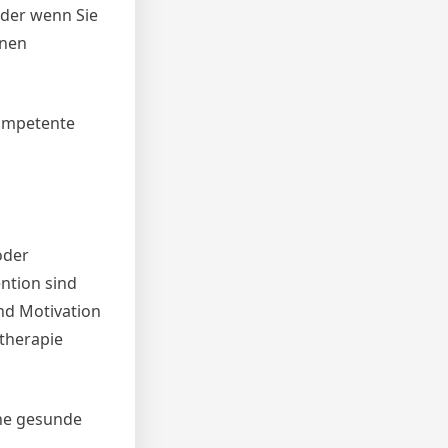
oder wenn Sie
inen
kompetente
oder
ntion sind
nd Motivation
otherapie
ine gesunde