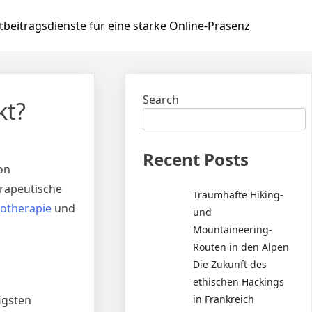
beitragsdienste für eine starke Online-Präsenz
Search
kt?
Recent Posts
on
erapeutische
Traumhafte Hiking-
iotherapie
und
und
Mountaineering-
Routen in den Alpen
Die Zukunft des
ethischen Hackings
in Frankreich
igsten