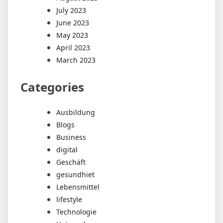
July 2023
June 2023
May 2023
April 2023
March 2023
Categories
Ausbildung
Blogs
Business
digital
Geschäft
gesundhiet
Lebensmittel
lifestyle
Technologie