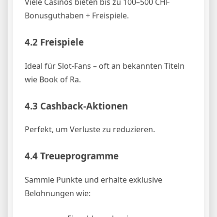
Viele Casinos bieten bis zu 100–500 CHF
Bonusguthaben + Freispiele.
4.2 Freispiele
Ideal für Slot-Fans – oft an bekannten Titeln
wie Book of Ra.
4.3 Cashback-Aktionen
Perfekt, um Verluste zu reduzieren.
4.4 Treueprogramme
Sammle Punkte und erhalte exklusive
Belohnungen wie: