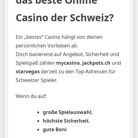
Casino der Schweiz?
Ein „bestes“ Casino hängt von deinen
persönlichen Vorlieben ab.
Doch basierend auf Angebot, Sicherheit und
Spielspaß zählen
mycasino
,
jackpots.ch
und
starvegas
derzeit zu den Top-Adressen für
Schweizer Spieler.
Wenn du auf:
große Spielauswahl
,
höchste Sicherheit
,
gute Boni