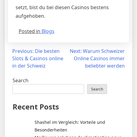
setzt, bist du bei diesen Casinos bestens
aufgehoben.
Posted in
Blogs
Post
Previous:
Die besten
Next:
Warum Schweizer
Slots & Casinos online
Online Casinos immer
navigation
in der Schweiz
beliebter werden
Search
Search
Recent Posts
Shashel im Vergleich: Vorteile und
Besonderheiten