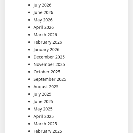
July 2026
June 2026
May 2026
April 2026
March 2026
February 2026
January 2026
December 2025
November 2025
October 2025
September 2025
August 2025
July 2025
June 2025
May 2025
April 2025
March 2025
February 2025