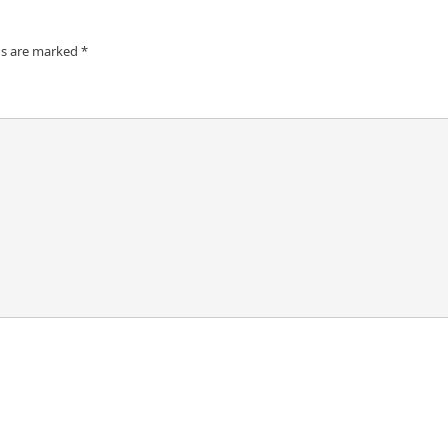
ds are marked
*