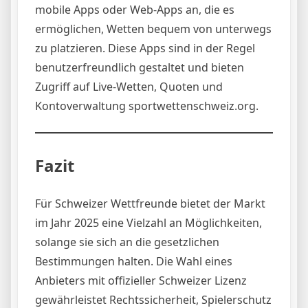
mobile Apps oder Web-Apps an, die es
ermöglichen, Wetten bequem von unterwegs
zu platzieren. Diese Apps sind in der Regel
benutzerfreundlich gestaltet und bieten
Zugriff auf Live-Wetten, Quoten und
Kontoverwaltung sportwettenschweiz.org.
Fazit
Für Schweizer Wettfreunde bietet der Markt
im Jahr 2025 eine Vielzahl an Möglichkeiten,
solange sie sich an die gesetzlichen
Bestimmungen halten. Die Wahl eines
Anbieters mit offizieller Schweizer Lizenz
gewährleistet Rechtssicherheit, Spielerschutz