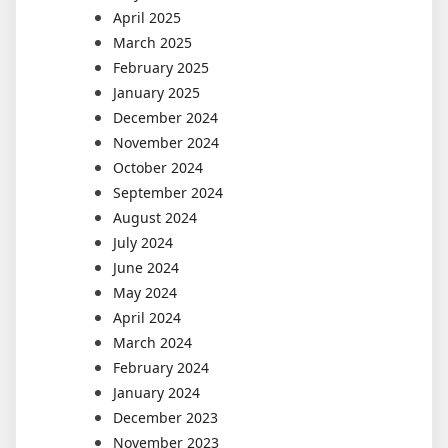
April 2025
March 2025
February 2025
January 2025
December 2024
November 2024
October 2024
September 2024
August 2024
July 2024
June 2024
May 2024
April 2024
March 2024
February 2024
January 2024
December 2023
November 2023