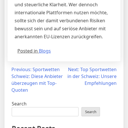
und steuerliche Klarheit. Wer dennoch
internationale Plattformen nutzen möchte,
sollte sich der damit verbundenen Risiken
bewusst sein und auf seriöse Anbieter mit
anerkannten EU-Lizenzen zurückgreifen.
Posted in
Blogs
Post
Previous:
Sportwetten
Next:
Top Sportwetten
Schweiz: Diese Anbieter
in der Schweiz: Unsere
navigation
überzeugen mit Top-
Empfehlungen
Quoten
Search
Search