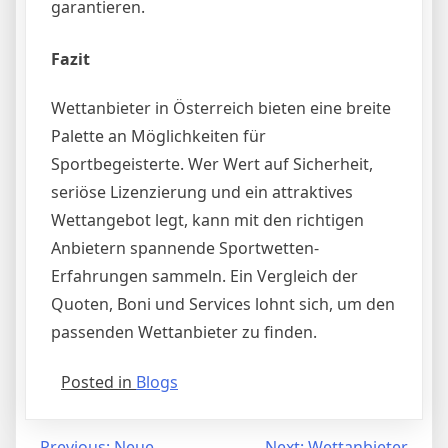
garantieren.
Fazit
Wettanbieter in Österreich bieten eine breite
Palette an Möglichkeiten für
Sportbegeisterte. Wer Wert auf Sicherheit,
seriöse Lizenzierung und ein attraktives
Wettangebot legt, kann mit den richtigen
Anbietern spannende Sportwetten-
Erfahrungen sammeln. Ein Vergleich der
Quoten, Boni und Services lohnt sich, um den
passenden Wettanbieter zu finden.
Posted in
Blogs
Previous:
Neue
Next:
Wettanbieter