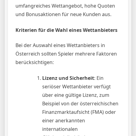
umfangreiches Wettangebot, hohe Quoten
und Bonusaktionen für neue Kunden aus.
Kriterien für die Wahl eines Wettanbieters
Bei der Auswahl eines Wettanbieters in
Österreich sollten Spieler mehrere Faktoren
berücksichtigen:
Lizenz und Sicherheit
: Ein
seriöser Wettanbieter verfügt
über eine gültige Lizenz, zum
Beispiel von der österreichischen
Finanzmarktaufsicht (FMA) oder
einer anerkannten
internationalen