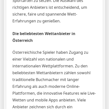
Sportarten zu setzen. Die Auswahl des
richtigen Anbieters ist entscheidend, um
sichere, faire und spannende Wett-
Erfahrungen zu genießen.
Die beliebtesten Wettanbieter in
Österreich
Österreichische Spieler haben Zugang zu
einer Vielzahl von nationalen und
internationalen Wettplattformen. Zu den
beliebtesten Wettanbietern zählen sowohl
traditionelle Buchmacher mit langer
Erfahrung als auch moderne Online-
Plattformen, die innovative Features wie Live-
Wetten und mobile Apps anbieten. Viele
Anbieter zeichnen sich durch ein