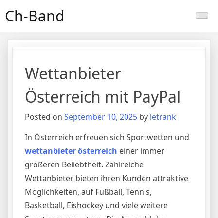
Skip
Ch-Band
to
content
Wettanbieter
Österreich mit PayPal
Posted on
September 10, 2025
by
letrank
In Österreich erfreuen sich Sportwetten und
wettanbieter österreich
einer immer
größeren Beliebtheit. Zahlreiche
Wettanbieter bieten ihren Kunden attraktive
Möglichkeiten, auf Fußball, Tennis,
Basketball, Eishockey und viele weitere