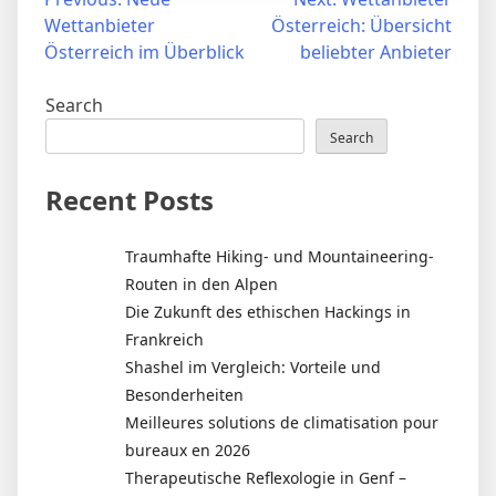
Post
Wettanbieter
Österreich: Übersicht
navigation
Österreich im Überblick
beliebter Anbieter
Search
Search
Recent Posts
Traumhafte Hiking- und Mountaineering-
Routen in den Alpen
Die Zukunft des ethischen Hackings in
Frankreich
Shashel im Vergleich: Vorteile und
Besonderheiten
Meilleures solutions de climatisation pour
bureaux en 2026
Therapeutische Reflexologie in Genf –