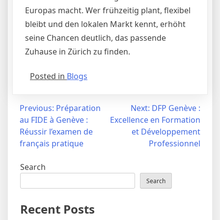
Europas macht. Wer frühzeitig plant, flexibel
bleibt und den lokalen Markt kennt, erhöht
seine Chancen deutlich, das passende
Zuhause in Zürich zu finden.
Posted in
Blogs
Post
Previous:
Préparation
Next:
DFP Genève :
au FIDE à Genève :
Excellence en Formation
navigation
Réussir l’examen de
et Développement
français pratique
Professionnel
Search
Search
Recent Posts