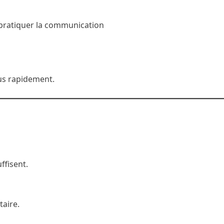
pratiquer la communication
us rapidement.
ffisent.
taire.