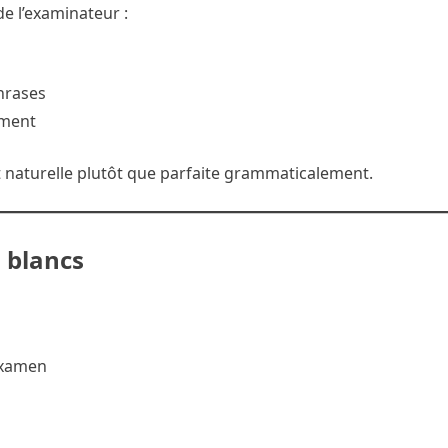
e l’examinateur :
phrases
ement
nt naturelle plutôt que parfaite grammaticalement.
 blancs
’examen